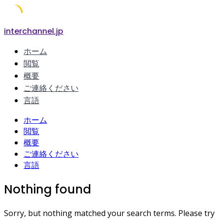
Skip
interchannel.jp
to
ホーム
content
閲覧
概要
ご連絡ください
言語
ホーム
閲覧
概要
ご連絡ください
言語
Nothing found
Sorry, but nothing matched your search terms. Please try