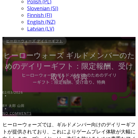
Polish (PL)
Slovenian (SI)
Finnish (FI)
English (NZ)
Latvian (LV)
ヒーローウォーズ デイリーギフト
ヒーローウォーズ ギルドメンバーのた
めのデイリーギフト：限定報酬、受け
取り、特典
02/03/2026
BY 太郎 山田
NO COMMENTS
ヒーローウォーズでは、ギルドメンバー向けのデイリーギフ
トが提供されており、これによりゲームプレイ体験が大幅に