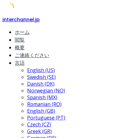
Skip
interchannel.jp
to
ホーム
content
閲覧
概要
ご連絡ください
言語
English (US)
Swedish (SE)
Danish (DK)
Norwegian (NO)
Spanish (MX)
Romanian (RO)
English (GB)
Portuguese (PT)
Czech (CZ)
Greek (GR)