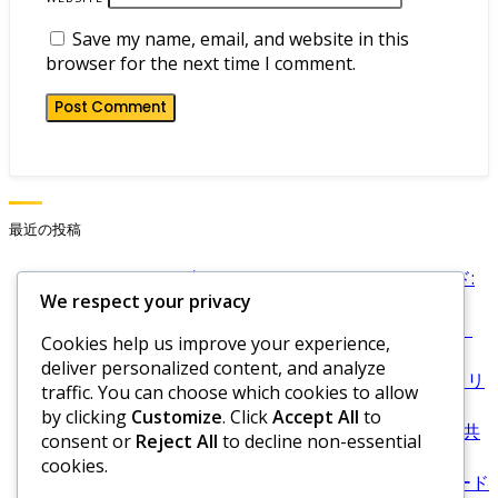
Save my name, email, and website in this
browser for the next time I comment.
最近の投稿
ヒーローウォーズ ドミニオンエラ エメラルドコード:
We respect your privacy
限定コード、報酬、アクティベーション
Hero Wars Hub 限定プロモコード：特別イベント、
Cookies help us improve your experience,
ユニークな報酬、利用可能性
deliver personalized content, and analyze
ヒーローウォーズハブ デイリープロモコード：デイリ
traffic. You can choose which cookies to allow
ーアップデート、取得方法、報酬
by clicking
Customize
. Click
Accept All
to
ヒーローウォーズハブコミュニティプロモコード：共
consent or
Reject All
to decline non-essential
有コード、コミュニティイベント、報酬
cookies.
ヒーローウォーズ ドミニオン時代 コード共有：コード