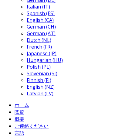
German (DE)
Italian (IT)
Spanish (ES)
English (CA)
German (CH)
German (AT)
Dutch (NL)
French (FR)
Japanese (JP)
Hungarian (HU)
Polish (PL)
Slovenian (SI)
Finnish (FI)
English (NZ)
Latvian (LV)
ホーム
閲覧
概要
ご連絡ください
言語