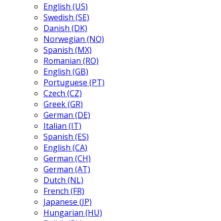
English (US)
Swedish (SE)
Danish (DK)
Norwegian (NO)
Spanish (MX)
Romanian (RO)
English (GB)
Portuguese (PT)
Czech (CZ)
Greek (GR)
German (DE)
Italian (IT)
Spanish (ES)
English (CA)
German (CH)
German (AT)
Dutch (NL)
French (FR)
Japanese (JP)
Hungarian (HU)