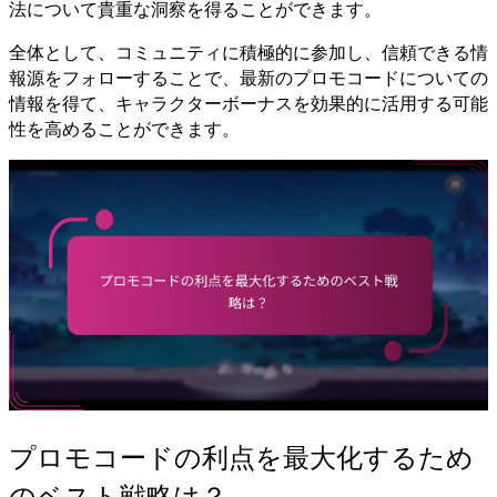
法について貴重な洞察を得ることができます。
全体として、コミュニティに積極的に参加し、信頼できる情
報源をフォローすることで、最新のプロモコードについての
情報を得て、キャラクターボーナスを効果的に活用する可能
性を高めることができます。
プロモコードの利点を最大化するため
のベスト戦略は？