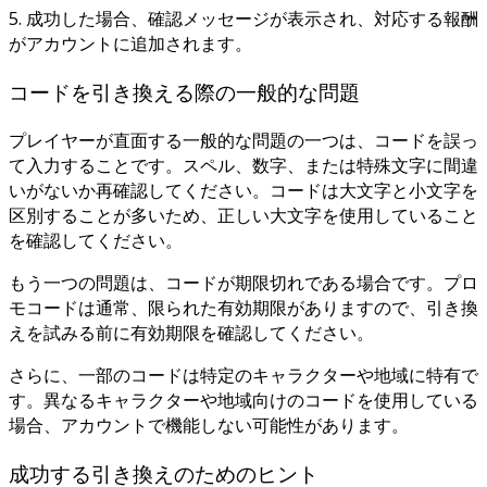
5. 成功した場合、確認メッセージが表示され、対応する報酬
がアカウントに追加されます。
コードを引き換える際の一般的な問題
プレイヤーが直面する一般的な問題の一つは、コードを誤っ
て入力することです。スペル、数字、または特殊文字に間違
いがないか再確認してください。コードは大文字と小文字を
区別することが多いため、正しい大文字を使用していること
を確認してください。
もう一つの問題は、コードが期限切れである場合です。プロ
モコードは通常、限られた有効期限がありますので、引き換
えを試みる前に有効期限を確認してください。
さらに、一部のコードは特定のキャラクターや地域に特有で
す。異なるキャラクターや地域向けのコードを使用している
場合、アカウントで機能しない可能性があります。
成功する引き換えのためのヒント