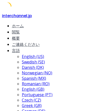
Skip
interchannel.jp
to
ホーム
content
閲覧
概要
ご連絡ください
言語
English (US)
Swedish (SE)
Danish (DK)
Norwegian (NO)
Spanish (MX)
Romanian (RO)
English (GB)
Portuguese (PT)
Czech (CZ)
Greek (GR)