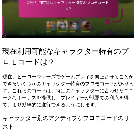
現在利用可能なキャラクター特有のプ
ロモコードは？
現在、ヒーローウォーズでゲームプレイを向上させることが
できるいくつかのキャラクター特有のプロモコードがありま
す。これらのコードは、特定のキャラクターに合わせたユニ
ークなボーナスを提供し、プレイヤーが戦闘での利点を得
て、より効率的に進行できるようにします。
キャラクター別のアクティブなプロモコードのリ
スト