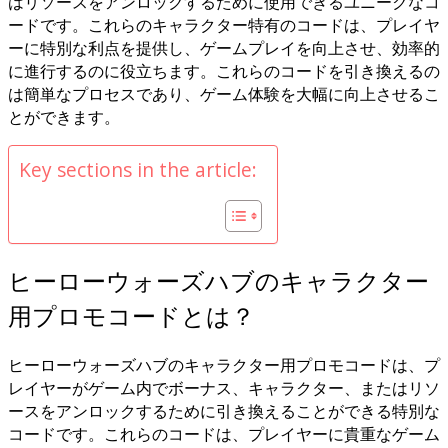
はリソースをアンロックするために使用できるユニークなコ
ードです。これらのキャラクター特有のコードは、プレイヤ
ーに特別な利点を提供し、ゲームプレイを向上させ、効率的
に進行するのに役立ちます。これらのコードを引き換えるの
は簡単なプロセスであり、ゲーム体験を大幅に向上させるこ
とができます。
Key sections in the article:
ヒーローウォーズハブのキャラクター
用プロモコードとは？
ヒーローウォーズハブのキャラクター用プロモコードは、プ
レイヤーがゲーム内でボーナス、キャラクター、またはリソ
ースをアンロックするために引き換えることができる特別な
コードです。これらのコードは、プレイヤーに貴重なゲーム