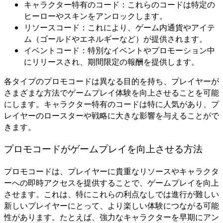
キャラクター特有のコード：これらのコードは特定の
ヒーローやスキンをアンロックします。
リソースコード：これにより、ゲーム内通貨やアイテ
ム（ゴールドやエネルギーなど）が提供されます。
イベントコード：特別なイベントやプロモーション中
にリリースされ、期間限定の報酬を提供します。
各タイプのプロモコードは異なる目的を持ち、プレイヤーが
さまざまな方法でゲームプレイ体験を向上させることを可能
にします。キャラクター特有のコードは特に人気があり、プ
レイヤーのロースターや戦略に大きな影響を与えることがで
きます。
プロモコードがゲームプレイを向上させる方法
プロモコードは、プレイヤーに貴重なリソースやキャラクタ
ーへの即時アクセスを提供することで、ゲームプレイを向上
させます。これは、特にこれらの利点なしでは進行が難しい
新しいプレイヤーにとって、より楽しい体験につながる可能
性があります。たとえば、強力なキャラクターを早期にアン