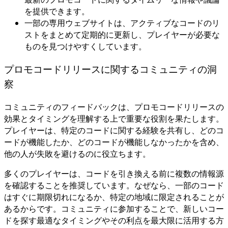
を提供できます。
一部の専用ウェブサイトは、アクティブなコードのリ
ストをまとめて定期的に更新し、プレイヤーが必要な
ものを見つけやすくしています。
プロモコードリリースに関するコミュニティの洞
察
コミュニティのフィードバックは、プロモコードリリースの
効果とタイミングを理解する上で重要な役割を果たします。
プレイヤーは、特定のコードに関する経験を共有し、どのコ
ードが機能したか、どのコードが機能しなかったかを含め、
他の人が失敗を避けるのに役立ちます。
多くのプレイヤーは、コードを引き換える前に複数の情報源
を確認することを推奨しています。なぜなら、一部のコード
はすぐに期限切れになるか、特定の地域に限定されることが
あるからです。コミュニティに参加することで、新しいコー
ドを探す最適なタイミングやその利点を最大限に活用する方