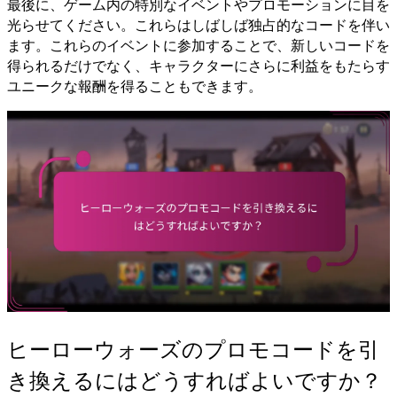
最後に、ゲーム内の特別なイベントやプロモーションに目を
光らせてください。これらはしばしば独占的なコードを伴い
ます。これらのイベントに参加することで、新しいコードを
得られるだけでなく、キャラクターにさらに利益をもたらす
ユニークな報酬を得ることもできます。
ヒーローウォーズのプロモコードを引
き換えるにはどうすればよいですか？