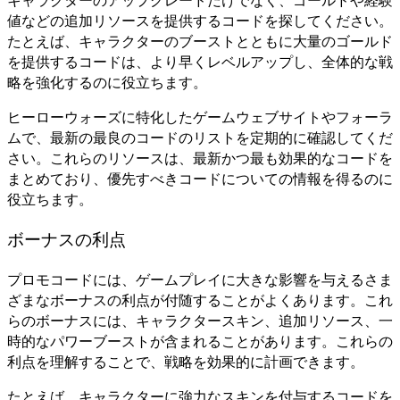
キャラクターのアップグレードだけでなく、ゴールドや経験
値などの追加リソースを提供するコードを探してください。
たとえば、キャラクターのブーストとともに大量のゴールド
を提供するコードは、より早くレベルアップし、全体的な戦
略を強化するのに役立ちます。
ヒーローウォーズに特化したゲームウェブサイトやフォーラ
ムで、最新の最良のコードのリストを定期的に確認してくだ
さい。これらのリソースは、最新かつ最も効果的なコードを
まとめており、優先すべきコードについての情報を得るのに
役立ちます。
ボーナスの利点
プロモコードには、ゲームプレイに大きな影響を与えるさま
ざまなボーナスの利点が付随することがよくあります。これ
らのボーナスには、キャラクタースキン、追加リソース、一
時的なパワーブーストが含まれることがあります。これらの
利点を理解することで、戦略を効果的に計画できます。
たとえば、キャラクターに強力なスキンを付与するコードを