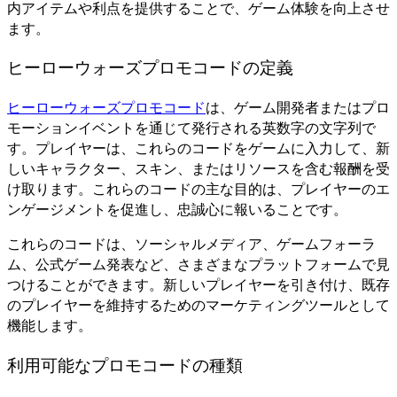
内アイテムや利点を提供することで、ゲーム体験を向上させ
ます。
ヒーローウォーズプロモコードの定義
ヒーローウォーズプロモコード
は、ゲーム開発者またはプロ
モーションイベントを通じて発行される英数字の文字列で
す。プレイヤーは、これらのコードをゲームに入力して、新
しいキャラクター、スキン、またはリソースを含む報酬を受
け取ります。これらのコードの主な目的は、プレイヤーのエ
ンゲージメントを促進し、忠誠心に報いることです。
これらのコードは、ソーシャルメディア、ゲームフォーラ
ム、公式ゲーム発表など、さまざまなプラットフォームで見
つけることができます。新しいプレイヤーを引き付け、既存
のプレイヤーを維持するためのマーケティングツールとして
機能します。
利用可能なプロモコードの種類