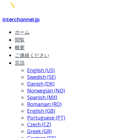
Skip
interchannel.jp
to
ホーム
content
閲覧
概要
ご連絡ください
言語
English (US)
Swedish (SE)
Danish (DK)
Norwegian (NO)
Spanish (MX)
Romanian (RO)
English (GB)
Portuguese (PT)
Czech (CZ)
Greek (GR)