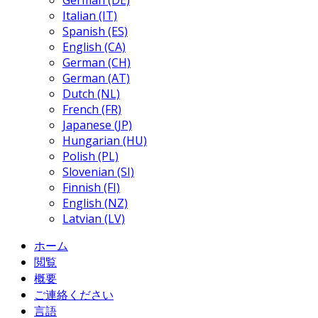
German (DE)
Italian (IT)
Spanish (ES)
English (CA)
German (CH)
German (AT)
Dutch (NL)
French (FR)
Japanese (JP)
Hungarian (HU)
Polish (PL)
Slovenian (SI)
Finnish (FI)
English (NZ)
Latvian (LV)
ホーム
閲覧
概要
ご連絡ください
言語