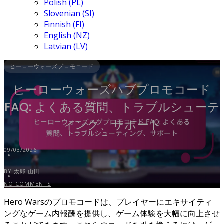
Polish (PL)
Slovenian (SI)
Finnish (FI)
English (NZ)
Latvian (LV)
ヒーローウォーズプロモコード
ヒーローウォーズハブプロモコード
FAQ: よくある質問、トラブルシューテ
ィング、サポート
09/03/2026
BY 太郎 山田
NO COMMENTS
Hero Warsのプロモコードは、プレイヤーにエキサイティ
ングなゲーム内報酬を提供し、ゲーム体験を大幅に向上させ