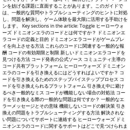
ンを妨げる課題に直面することがあります。このガイドで
は、一般的な質問やトラブルシューティングのヒントに対処
し、問題を解決し、ゲーム体験を最大限に活用する手助けを
します。 Key sections in the article: Toggle ヒーローウォ
ーズ ドミニオンエラのコードとは何ですか？ ドミニオンエ
ラコードの定義と目的 ドミニオンエラコードがゲームプレ
イを向上させる方法 これらのコードに関連する一般的な報
酬 コードの有効期限と制限 新しいドミニオンエラコードを
見つける方法 コード発表の公式ソース コミュニティ主導の
コード共有プラットフォーム ヒーローウォーズ ドミニオン
エラのコードを引き換えるにはどうすればよいですか？ コ
ードを引き換えるためのステップバイステッププロセス コ
ードを引き換えられるプラットフォーム 引き換え中に避け
るべき一般的なミス コードが機能しない場合の対処法 コー
ドを引き換える際の一般的な問題は何ですか？ 一般的なエ
ラーメッセージとその意味 機能しないコードの解決策 引き
換えの問題をトラブルシューティングする方法 解決されな
い問題についてサポートに連絡する ヒーローウォーズ ドミ
ニオンエラのコードに関するサポートはどこで見つけられま