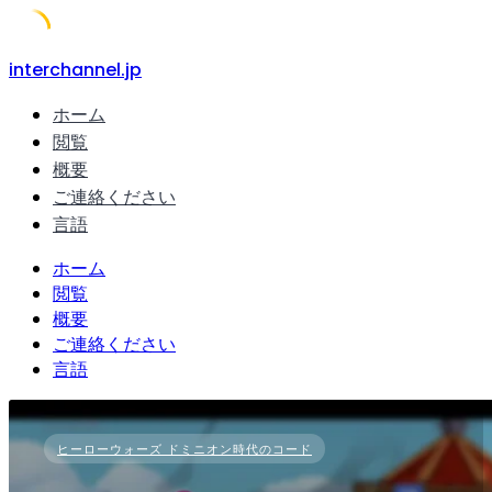
Skip
interchannel.jp
to
ホーム
content
閲覧
概要
ご連絡ください
言語
ホーム
閲覧
概要
ご連絡ください
言語
ヒーローウォーズ ドミニオン時代のコード