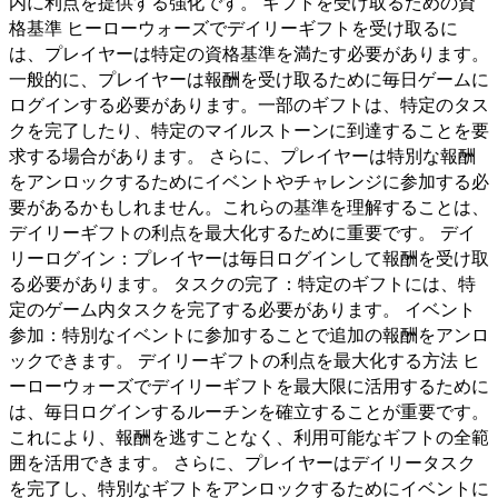
内に利点を提供する強化です。 ギフトを受け取るための資
格基準 ヒーローウォーズでデイリーギフトを受け取るに
は、プレイヤーは特定の資格基準を満たす必要があります。
一般的に、プレイヤーは報酬を受け取るために毎日ゲームに
ログインする必要があります。一部のギフトは、特定のタス
クを完了したり、特定のマイルストーンに到達することを要
求する場合があります。 さらに、プレイヤーは特別な報酬
をアンロックするためにイベントやチャレンジに参加する必
要があるかもしれません。これらの基準を理解することは、
デイリーギフトの利点を最大化するために重要です。 デイ
リーログイン：プレイヤーは毎日ログインして報酬を受け取
る必要があります。 タスクの完了：特定のギフトには、特
定のゲーム内タスクを完了する必要があります。 イベント
参加：特別なイベントに参加することで追加の報酬をアンロ
ックできます。 デイリーギフトの利点を最大化する方法 ヒ
ーローウォーズでデイリーギフトを最大限に活用するために
は、毎日ログインするルーチンを確立することが重要です。
これにより、報酬を逃すことなく、利用可能なギフトの全範
囲を活用できます。 さらに、プレイヤーはデイリータスク
を完了し、特別なギフトをアンロックするためにイベントに