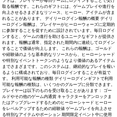
フトは、プレイヤーが毎日ゲームにログインすることで受け
取る報酬です。これらのギフトには、ゲームプレイや進行を
向上させるさまざまなリソース、ヒーロー、アイテムが含ま
れることがあります。 デイリーログイン報酬の概要 デイリ
ーログイン報酬は、プレイヤーがヒーローウォーズに定期的
に参加することを促すために設計されています。毎日ログイ
ンすると、ゲームの進行を助けるユニークなギフトが提供さ
れます。報酬は通常、指定された期間内に連続してログイン
することで価値が向上します。 これらの報酬は、ゴールド
や経験値のような基本的なリソースから、ヒーローシャード
や特別なイベントトークンのようなより価値のあるアイテム
までさまざまです。このシステムは、継続的なプレイを報い
るように構成されており、毎日ログインすることが有益で
す。 利用可能な報酬の種類 デイリーログインギフトで利用
可能な報酬の種類は、いくつかのグループに分類できます。
プレイヤーは以下のものを受け取ることがあります： ゴー
ルドやその他のゲーム内通貨 キャラクターをアンロックま
たはアップグレードするためのヒーローシャード ヒーロー
をレベルアップするための経験値 ゲームプレイを向上させ
る特別なアイテムやポーション 期間限定イベント中に使用