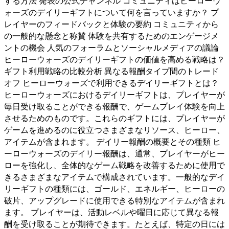
する方法 発表の公式チャンネル コミュニティはヒーローウ
ォーズのデイリーギフトについて何を言っていますか？ プ
レイヤーのフィードバックと体験の要約 コミュニティから
の一般的な懸念と称賛 体験を共有するためのエンゲージメ
ントの機会 人気のフォーラムとソーシャルメディアの議論
ヒーローウォーズのデイリーギフトの価値を高める戦略は？
ギフト利用戦略の比較分析 異なる報酬タイプ間のトレード
オフ ヒーローウォーズで利用できるデイリーギフトとは？
ヒーローウォーズにおけるデイリーギフトは、プレイヤーが
毎日受け取ることができる報酬で、ゲームプレイ体験を向上
させるためのものです。これらのギフトには、プレイヤーが
ゲームを進めるのに役立つさまざまなリソース、ヒーロー、
アイテムが含まれます。 デイリー報酬の概要とその種類 ヒ
ーローウォーズのデイリー報酬は、通常、プレイヤーがヒー
ローを強化し、全体的なゲーム戦略を改善するために使用で
きるさまざまなアイテムで構成されています。一般的なデイ
リーギフトの種類には、ゴールド、エネルギー、ヒーローの
破片、アップグレードに使用できる特別なアイテムが含まれ
ます。 プレイヤーは、活動レベルや曜日に応じて異なる報
酬を受け取ることが期待できます。たとえば、特定の日には