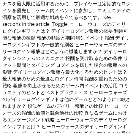
ナスを最大限に活用するために、プレイヤーは定期的なログ
インを優先し、ゲーム内イベントに参加し、コミュニティの
洞察を活用して最適な戦略を立てるべきです。 Key
sections in the article: Toggle ヒーローウォーズのデイリー
ログインギフトとは？ デイリーログイン報酬の概要 利用可
能な報酬の種類 報酬の頻度と期間 特別イベント報酬 デイリ
ーログインギフトの一般的な別名 ヒーローウォーズのデイ
リーログイン報酬はどのように機能しますか？ デイリーロ
グインシステムのメカニクス 報酬を受け取るための条件 リ
セット期間とタイミング ログインを逃した場合の報酬への
影響 デイリーログイン報酬を最大化するためのヒントは？
最大報酬のための最適なログイン時間 報酬を重ねるための
戦略 報酬を向上させるためのゲーム内イベントの活用 コミ
ュニティのヒントとベストプラクティス ヒーローウォーズ
のデイリーログインギフトは他のゲームとどのように比較さ
れますか？ 類似ゲームのデイリー報酬との比較 ヒーローウ
ォーズの報酬の価値と競合他社の比較 異なるゲームにおけ
るエンゲージメント戦略 ヒーローウォーズのデイリーログ
インギフトとは？ ヒーローウォーズのデイリーログインギ