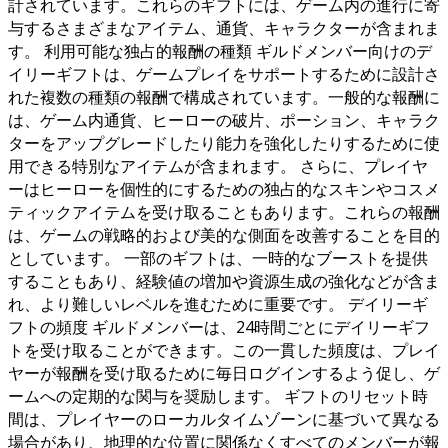
計されています。これらのギフトには、ゲーム内の進行に寄
与するさまざまなアイテム、通貨、キャラクターが含まれま
す。 利用可能な独占的報酬の種類 ギルドメンバー向けのデ
イリーギフトは、ゲームプレイをサポートするために設計さ
れた複数の種類の報酬で構成されています。一般的な報酬に
は、ゲーム内通貨、ヒーローの破片、ポーション、キャラク
ターをアップグレードしたり能力を強化したりするために使
用できる特別なアイテムが含まれます。 さらに、プレイヤ
ーはヒーローを個性的にするための独占的なスキンやコスメ
ティックアイテムを受け取ることもあります。これらの報酬
は、ゲームの戦略的および美的な側面を改善することを目的
としています。 一部のギフトは、一時的なブーストを提供
することもあり、経験値の増加や資源生成の強化などが含ま
れ、より難しいレベルを進むために重要です。 デイリーギ
フトの頻度 ギルドメンバーは、24時間ごとにデイリーギフ
トを受け取ることができます。この一貫した頻度は、プレイ
ヤーが報酬を受け取るために毎日ログインするよう促し、ゲ
ームへの定期的な関与を奨励します。 ギフトのリセット時
間は、プレイヤーのローカルタイムゾーンに基づいて異なる
場合があり、地理的な位置に関係なくすべてのメンバーが報